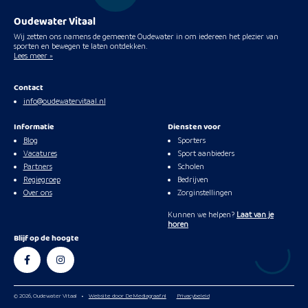
Oudewater Vitaal
Wij zetten ons namens de gemeente Oudewater in om iedereen het plezier van
sporten en bewegen te laten ontdekken.
Lees meer »
Contact
info@oudewatervitaal.nl
Informatie
Diensten voor
Blog
Sporters
Vacatures
Sport aanbieders
Partners
Scholen
Regiegroep
Bedrijven
Over ons
Zorginstellingen
Kunnen we helpen?
Laat van je
horen
Blijf op de hoogte
© 2026, Oudewater Vitaal
•
Website door DeMediagraaf.nl
Privacybeleid