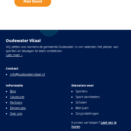
Mail David
Oudewater Vitaal
Wij zetten ons namens de gemeente Oudewater in om iedereen het plezier van
sporten en bewegen te laten ontdekken.
Lees meer »
Contact
info@oudewatervitaal.nl
Informatie
Diensten voor
Blog
Sporters
Vacatures
Sport aanbieders
Partners
Scholen
Regiegroep
Bedrijven
Over ons
Zorginstellingen
Kunnen we helpen?
Laat van je
horen