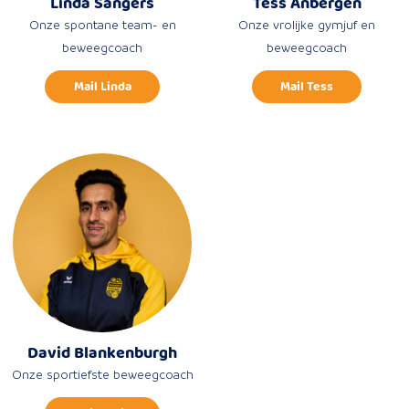
Linda Sangers
Tess Anbergen
Onze spontane team- en
Onze vrolijke gymjuf en
beweegcoach
beweegcoach
Mail Linda
Mail Tess
David Blankenburgh
Onze sportiefste beweegcoach