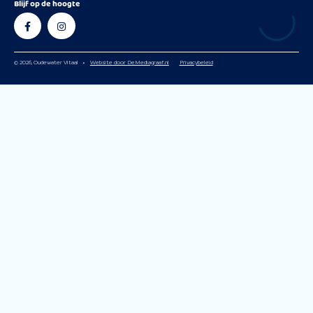
Blijf op de hoogte
© 2026, Oudewater Vitaal
•
Website door DeMediagraaf.nl
Privacybeleid