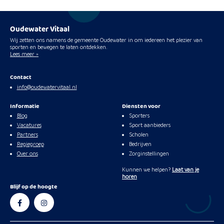
Oudewater Vitaal
Wij zetten ons namens de gemeente Oudewater in om iedereen het plezier van
sporten en bewegen te laten ontdekken.
Lees meer »
Contact
info@oudewatervitaal.nl
Informatie
Diensten voor
Blog
Sporters
Vacatures
Sport aanbieders
Partners
Scholen
Regiegroep
Bedrijven
Over ons
Zorginstellingen
Kunnen we helpen?
Laat van je
horen
Blijf op de hoogte