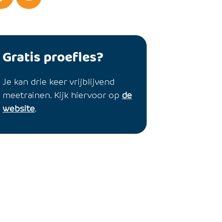
Gratis proefles?
Je kan drie keer vrijblijvend
meetrainen. Kijk hiervoor op
de
website
.