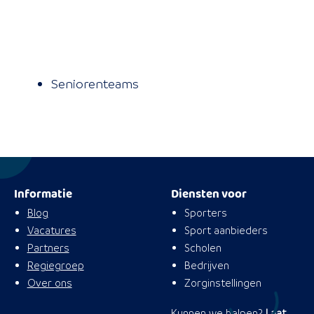
Seniorenteams
Informatie
Diensten voor
Blog
Sporters
Vacatures
Sport aanbieders
Partners
Scholen
Regiegroep
Bedrijven
Over ons
Zorginstellingen
Kunnen we helpen?
Laat