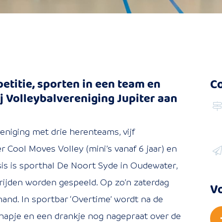
etitie, sporten in een team en
C
ij Volleybalvereniging Jupiter aan
reniging met drie herenteams, vijf
Cool Moves Volley (mini’s vanaf 6 jaar) en
sis is sporthal De Noort Syde in Oudewater,
rijden worden gespeeld. Op zo’n zaterdag
Vo
hand. In sportbar ‘Overtime’ wordt na de
hapje en een drankje nog nagepraat over de