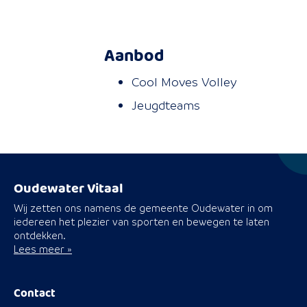
Aanbod
Cool Moves Volley
Jeugdteams
Oudewater Vitaal
Wij zetten ons namens de gemeente Oudewater in om
iedereen het plezier van sporten en bewegen te laten
ontdekken.
Lees meer »
Contact