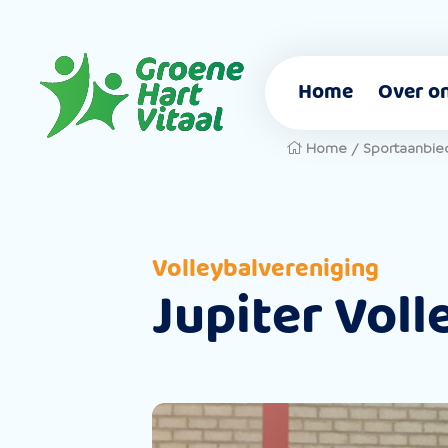
Home
Over o
Home
/
Sportaanbie
Volleybalvereniging
Jupiter Voll