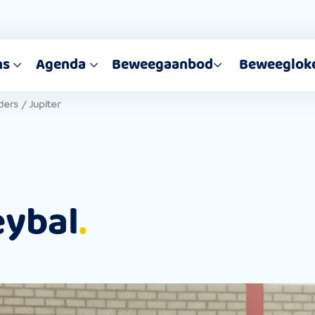
ns
Agenda
Beweegaanbod
Beweeglok
ders
/
Jupiter
eybal