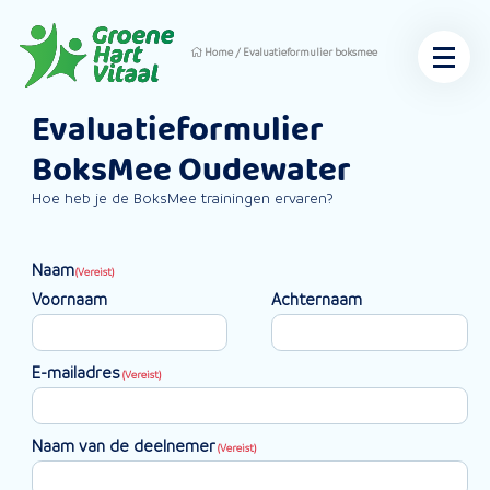
Home
/
Evaluatieformulier boksmee
Evaluatieformulier
BoksMee Oudewater
Hoe heb je de BoksMee trainingen ervaren?
Naam
(Vereist)
Voornaam
Achternaam
E-mailadres
(Vereist)
Naam van de deelnemer
(Vereist)