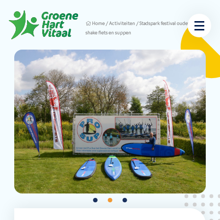
Home
/
Activiteiten
/
Stadspark festival oudewater
shake fiets en suppen