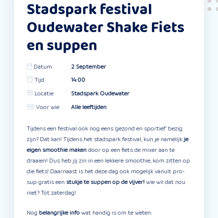
Stadspark festival
Oudewater Shake Fiets
en suppen
Datum
2 September
Tijd
14:00
Locatie
Stadspark Oudewater
Voor wie
Alle leeftijden
Tijdens een festival ook nog eens ‘gezond en sportief’ bezig
zijn? Dat kan! Tijdens het stadspark festival, kun je namelijk
je
eigen smoothie maken
door op een fiets de mixer aan te
draaien! Dus heb jij zin in een lekkere smoothie, kom zitten op
die fiets! Daarnaast is het deze dag ook mogelijk vanuit pro-
sup gratis een
stukje te suppen op de vijver!
wie wil dat nou
niet? Tot zaterdag!
Nog
belangrijke info
wat handig is om te weten: