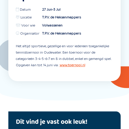
Datum
27 Jun-3 Jul
Locatie
T.P.V. de Heksenmeppers
Voor wie
Volwassenen
Organisator
T.P.V. de Heksenmeppers
Het altijd sportieve, gezellige en voor iedereen toegankelijke
tennistoernooi in Oudewater. Een toernooi voor de
categorieën 3-4-5-6-7 en 8 in dubbel, enkel en gemengd spel.
Opgeven kan tot 14 juni via:
www.toernooi.nl
Dit vind je vast ook leuk!