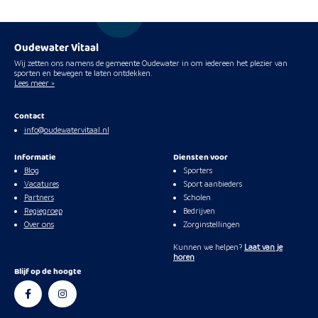
Oudewater Vitaal
Wij zetten ons namens de gemeente Oudewater in om iedereen het plezier van
sporten en bewegen te laten ontdekken.
Lees meer »
Contact
info@oudewatervitaal.nl
Informatie
Diensten voor
Blog
Sporters
Vacatures
Sport aanbieders
Partners
Scholen
Regiegroep
Bedrijven
Over ons
Zorginstellingen
Kunnen we helpen?
Laat van je
horen
Blijf op de hoogte