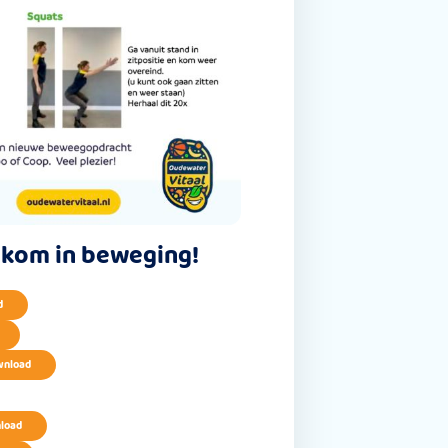
 kom in beweging!
d
nload
load