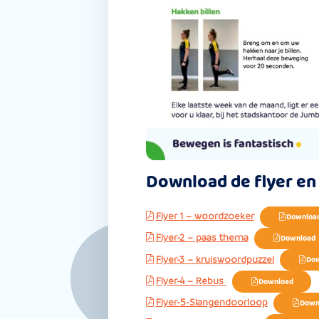
Download de flyer en
Flyer 1 – woordzoeker
Downloa
Flyer-2 – paas thema
Download
Flyer-3 – kruiswoordpuzzel
Dow
Flyer-4 – Rebus
Download
Flyer-5-Slangendoorloop
Down