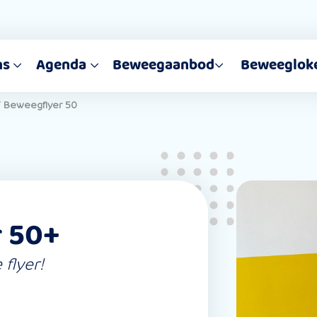
ns
Agenda
Beweegaanbod
Beweeglok
/
Beweegflyer 50
 50+
flyer!