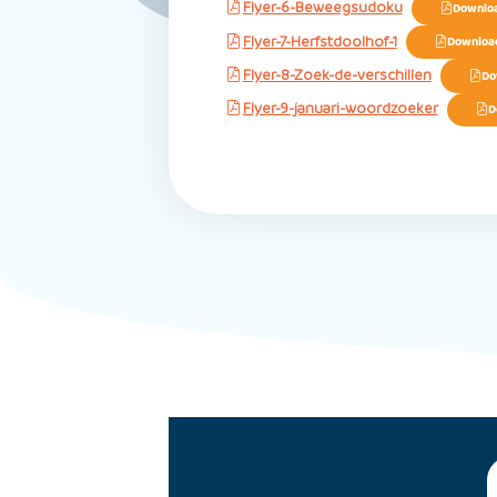
Flyer-6-Beweegsudoku
Downlo
Flyer-7-Herfstdoolhof-1
Downloa
Flyer-8-Zoek-de-verschillen
Do
Flyer-9-januari-woordzoeker
D