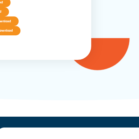
ad
d
wnload
ownload